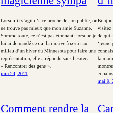
magicienne sympa
d’
Lorsqu’il s’agit d’être proche de son public, on
Bonjour
ne trouve pas mieux que mon amie Suzanne.
visitez
Somme toute, ce n’est pas étonnant: lorsque je
de qui e
lui ai demandé ce qui la motive à sortir au
‘jeune 
milieu d’un hiver du Minnesota pour faire une
connais
représentation, elle a répondu sans hésiter:
la main
« Rencontrer des gens ».
montrer
juin 29, 2011
copai
mai 9, 
Comment rendre la
Ca