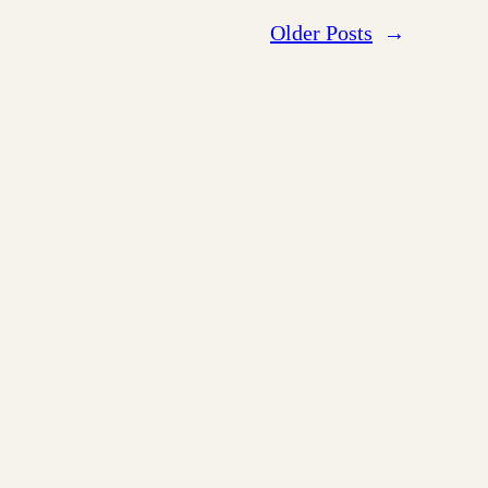
Older Posts
→
My cart
My account
My wishlist
Contact us