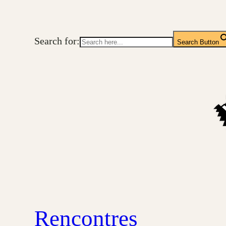
Aller
au
Search for:
contenu
Search Button
Rencontres