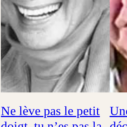
Ne lève pas le petit
Une
doigt, tu n’es pas la
déc