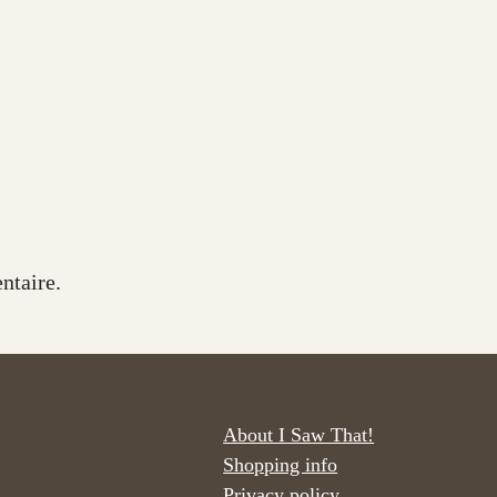
ntaire.
About I Saw That!
Shopping info
Privacy policy