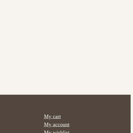
My cart
My account
My wishlist