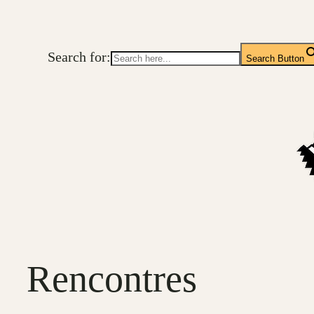
Aller
au
Search for:
contenu
Search Button
Rencontres